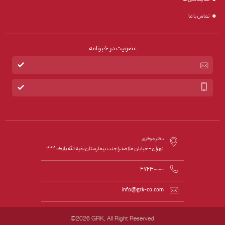
تماس با ما
عضویت در خبرنامه



دفتر مرکزی
تهران - خیابان ملاصدرا جنب بیمارستان بقیه الله پلاک ۲۲۴

47230000

info@grk-co.com
©2026 GRK, All Right Reserved